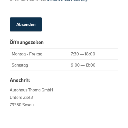
n
l
s
c
h
u
Absenden
t
z
*
Öffnungszeiten
Montag - Freitag
7:30 — 18:00
Samstag
9:00 — 13:00
Anschrift
Autohaus Thoma GmbH
Untere Ziel 3
79350 Sexau