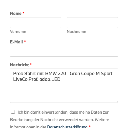
Name
*
Vorname
Nachname
N
E-Mail
*
a
c
h
r
i
Nachricht
*
c
h
t
N
a
m
e
E
D
-
Ich bin damit einverstanden, dass meine Daten zur
a
M
Bearbeitung der Nachricht verwendet werden. Weitere
t
a
e
i
Informationen in der
Datenschutzerklärung
.