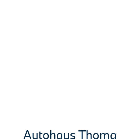
+Fond-Entertain +Hifi
DSP +Standheiz
Limousine
Die Gelegenheit für
gewerbetreibende Händler:Dieser
ALPINA B7 Biturbo aus dem Jahr
2010 präsentiert sich in elegantem
Schwarz mit brauner
Lederausstattung.Mit 507 PS und
einem 8-Zylinder-Motor mit 4395
ccm bietet er…
5. August 2026
Autohaus Thoma