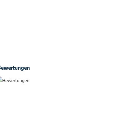
Lenkradheizung02PA
Radschraubensicherung02T4 M
Sportdifferenzial02TB Sport-
Automatik…
4. August 2026
Bewertungen