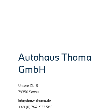
122.950,– Brutto/inkl. MwSt. Ehem.
UPE BMW M Performance Parts +
Original BMW M Zubehör € 25.110,–
Brutto/inkl. MwSt.=…
4. August 2026
Autohaus Thoma
GmbH
Untere Ziel 3
79350 Sexau
info@bmw-thoma.de
+49 (0) 7641 933 580