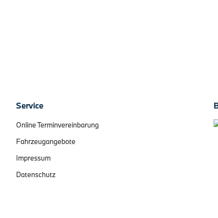
Gesticktes GT Logo in Kopfstützen in
oro tecnico Leichtmetallräder 20"
Classic-Styling mit B4 GT Schriftzug
Bicolor…
4. August 2026
Service
Online Terminvereinbarung
Fahrzeugangebote
Impressum
Datenschutz