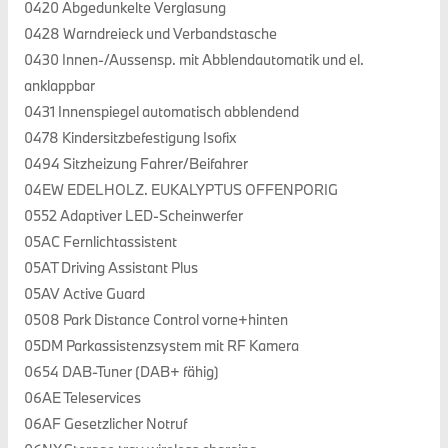
0420 Abgedunkelte Verglasung
0428 Warndreieck und Verbandstasche
0430 Innen-/Aussensp. mit Abblendautomatik und el.
anklappbar
0431 Innenspiegel automatisch abblendend
0478 Kindersitzbefestigung Isofix
0494 Sitzheizung Fahrer/Beifahrer
04EW EDELHOLZ. EUKALYPTUS OFFENPORIG
0552 Adaptiver LED-Scheinwerfer
05AC Fernlichtassistent
05AT Driving Assistant Plus
05AV Active Guard
0508 Park Distance Control vorne+hinten
05DM Parkassistenzsystem mit RF Kamera
0654 DAB-Tuner (DAB+ fähig)
06AE Teleservices
06AF Gesetzlicher Notruf