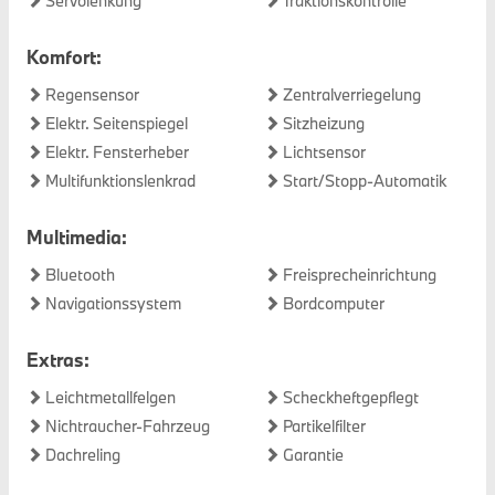
Servolenkung
Traktionskontrolle
Komfort:
Regensensor
Zentralverriegelung
Elektr. Seitenspiegel
Sitzheizung
Elektr. Fensterheber
Lichtsensor
Multifunktionslenkrad
Start/Stopp-Automatik
Multimedia:
Bluetooth
Freisprecheinrichtung
Navigationssystem
Bordcomputer
Extras:
Leichtmetallfelgen
Scheckheftgepflegt
Nichtraucher-Fahrzeug
Partikelfilter
Dachreling
Garantie