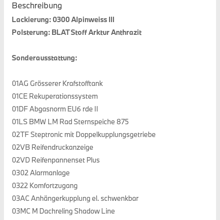
Beschreibung
Lackierung: 0300 Alpinweiss III
Polsterung: BLAT Stoff Arktur Anthrazit
Sonderausstattung:
01AG Grösserer Krafstofftank
01CE Rekuperationssystem
01DF Abgasnorm EU6 rde II
01LS BMW LM Rad Sternspeiche 875
02TF Steptronic mit Doppelkupplungsgetriebe
02VB Reifendruckanzeige
02VD Reifenpannenset Plus
0302 Alarmanlage
0322 Komfortzugang
03AC Anhängerkupplung el. schwenkbar
03MC M Dachreling Shadow Line