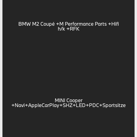
BMW M2 Coupé +M Performance Parts +Hifi
h/k +RFK
MINI Cooper
+Navi+AppleCarPlay+SHZ+LED+PDC+Sportsitze