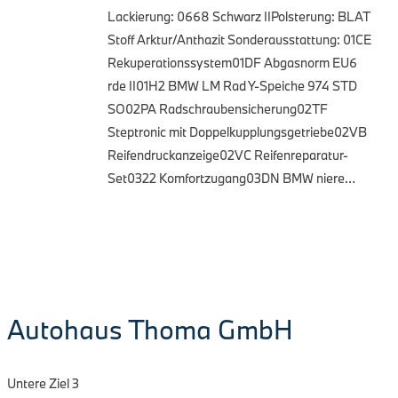
Lackierung: 0668 Schwarz IIPolsterung: BLAT
Stoff Arktur/Anthazit Sonderausstattung: 01CE
Rekuperationssystem01DF Abgasnorm EU6
rde II01H2 BMW LM Rad Y-Speiche 974 STD
SO02PA Radschraubensicherung02TF
Steptronic mit Doppelkupplungsgetriebe02VB
Reifendruckanzeige02VC Reifenreparatur-
Set0322 Komfortzugang03DN BMW niere…
Autohaus Thoma GmbH
Untere Ziel 3