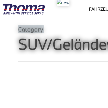
FAHRZE
Category
SUV/Gelände