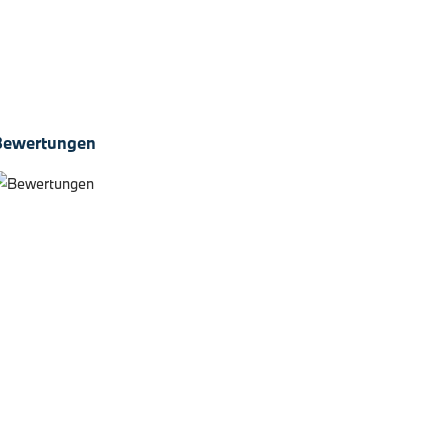
Doppelspeiche 699 0258 Bereifung…
4. August 2026
Bewertungen