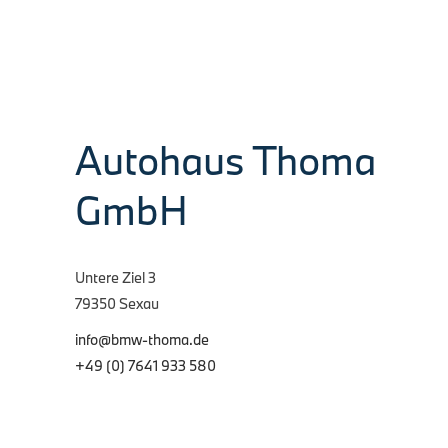
Lenkrad0255…
4. August 2026
Autohaus Thoma
GmbH
Untere Ziel 3
79350 Sexau
info@bmw-thoma.de
+49 (0) 7641 933 580