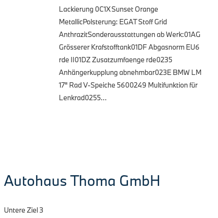
Lackierung 0C1X Sunset Orange
MetallicPolsterung: EGAT Stoff Grid
AnthrazitSonderausstattungen ab Werk:01AG
Grösserer Krafstofftank01DF Abgasnorm EU6
rde II01DZ Zusatzumfaenge rde0235
Anhängerkupplung abnehmbar023E BMW LM
17" Rad V-Speiche 5600249 Multifunktion für
Lenkrad0255…
Autohaus Thoma GmbH
Untere Ziel 3