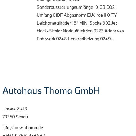
Sonderausstattungsumfänge: 01CB CO2
Umfang 01DF Abgasnorm EU6 rde II 01TY
Leichtmetallräder 18" MINI Spoke 902 Jet
black-Bicolor Notlauffunktion 0223 Adaptives
Fahrwerk 0248 Lenkradheizung 0249…
Autohaus Thoma GmbH
Untere Ziel 3
79350 Sexau
info@bmw-thoma.de
+49 (0) 7641 933 580