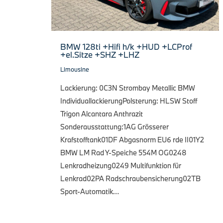
BMW 128ti +Hifi h/k +HUD +LCProf
+el.Sitze +SHZ +LHZ
Limousine
Lackierung: 0C3N Strombay Metallic BMW
IndividuallackierungPolsterung: HLSW Stoff
Trigon Alcantara Anthrazit
Sonderausstattung:1AG Grösserer
Krafstofftank01DF Abgasnorm EU6 rde II01Y2
BMW LM Rad Y-Speiche 554M OG0248
Lenkradheizung0249 Multifunktion für
Lenkrad02PA Radschraubensicherung02TB
Sport-Automatik…