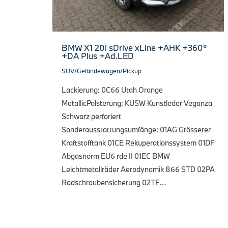
BMW X1 20i sDrive xLine +AHK +360°
+DA Plus +Ad.LED
SUV/Geländewagen/Pickup
Lackierung: 0C66 Utah Orange
MetallicPolsterung: KUSW Kunstleder Veganza
Schwarz perforiert
Sonderausstattungsumfänge: 01AG Grösserer
Kraftstofftank 01CE Rekuperationssystem 01DF
Abgasnorm EU6 rde II 01EC BMW
Leichtmetallräder Aerodynamik 866 STD 02PA
Radschraubensicherung 02TF…