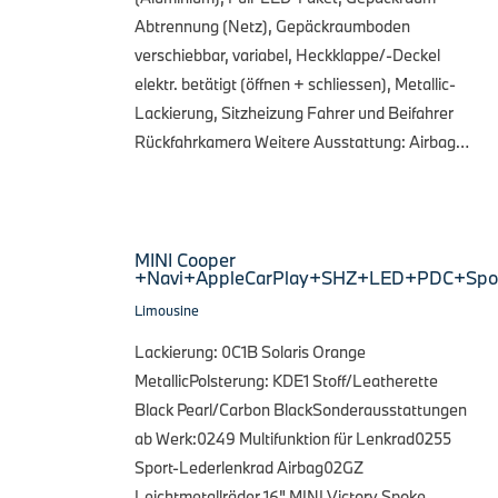
Abtrennung (Netz), Gepäckraumboden
verschiebbar, variabel, Heckklappe/-Deckel
elektr. betätigt (öffnen + schliessen), Metallic-
Lackierung, Sitzheizung Fahrer und Beifahrer
Rückfahrkamera Weitere Ausstattung: Airbag…
MINI Cooper
+Navi+AppleCarPlay+SHZ+LED+PDC+Spor
Limousine
Lackierung: 0C1B Solaris Orange
MetallicPolsterung: KDE1 Stoff/Leatherette
Black Pearl/Carbon BlackSonderausstattungen
ab Werk:0249 Multifunktion für Lenkrad0255
Sport-Lederlenkrad Airbag02GZ
Leichtmetallräder 16" MINI Victory Spoke