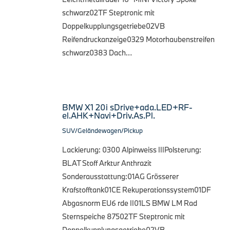
schwarz02TF Steptronic mit
Doppelkupplungsgetriebe02VB
Reifendruckanzeige0329 Motorhaubenstreifen
schwarz0383 Dach…
BMW X1 20i sDrive+ada.LED+RF-
el.AHK+Navi+Driv.As.Pl.
SUV/Geländewagen/Pickup
Lackierung: 0300 Alpinweiss IIIPolsterung:
BLAT Stoff Arktur Anthrazit
Sonderausstattung:01AG Grösserer
Krafstofftank01CE Rekuperationssystem01DF
Abgasnorm EU6 rde II01LS BMW LM Rad
Sternspeiche 87502TF Steptronic mit
Doppelkupplungsgetriebe02VB