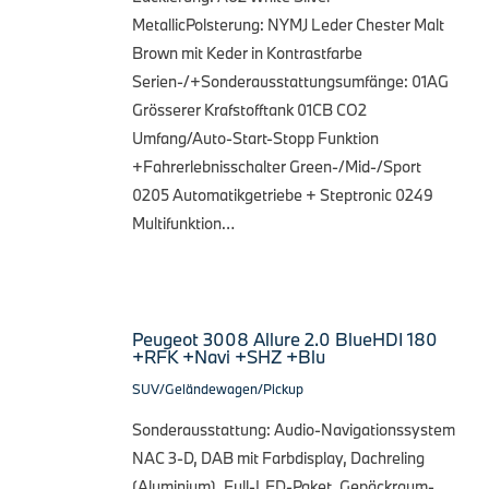
MetallicPolsterung: NYMJ Leder Chester Malt
Brown mit Keder in Kontrastfarbe
Serien-/+Sonderausstattungsumfänge: 01AG
Grösserer Krafstofftank 01CB CO2
Umfang/Auto-Start-Stopp Funktion
+Fahrerlebnisschalter Green-/Mid-/Sport
0205 Automatikgetriebe + Steptronic 0249
Multifunktion…
Peugeot 3008 Allure 2.0 BlueHDI 180
+RFK +Navi +SHZ +Blu
SUV/Geländewagen/Pickup
Sonderausstattung: Audio-Navigationssystem
NAC 3-D, DAB mit Farbdisplay, Dachreling
(Aluminium), Full-LED-Paket, Gepäckraum-