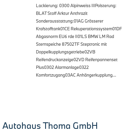
Lackierung: 0300 Alpinweiss IIIPolsterung:
BLAT Stoff Arktur Anthrazit
Sonderausstattung:01AG Grösserer
Krafstofftank01CE Rekuperationssystem01DF
Abgasnorm EU6 rde II01LS BMW LM Rad
Sternspeiche 87502TF Steptronic mit
Doppelkupplungsgetriebe02VB
Reifendruckanzeige02VD Reifenpannenset
Plus0302 Alarmanlage0322
Komfortzugang03AC Anhängerkupplung…
Autohaus Thoma GmbH